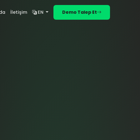
da
İletişim
EN
Demo Talep Et