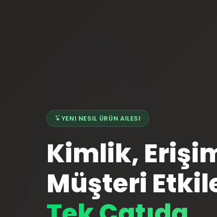
YENI NESIL ÜRÜN AILESI
Kimlik, Erişi
Müşteri Etkil
Tek Çatıda