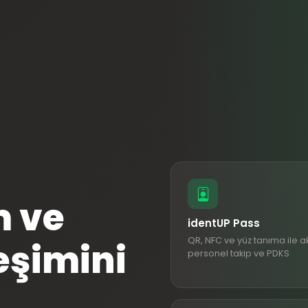
m ve
identUP Pass
QR, NFC ve yüz tanıma ile akı
eşimini
personel takip ve PDKS